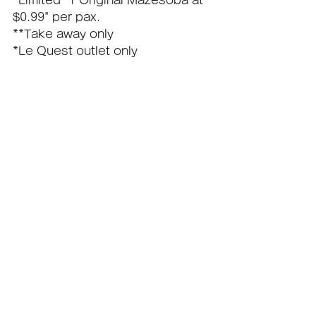
*Limited "1 Original Mazesoba at 
$0.99" per pax.
**Take away only
*Le Quest outlet only