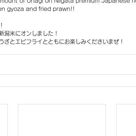
mount of Unagi on Niigata premium Japanese ri
en gyoza and fried prawn!!
！
新潟米にオンしました！
うざとエビフライとともにお楽しみくださいまぜ！