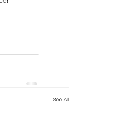
ce!
See All