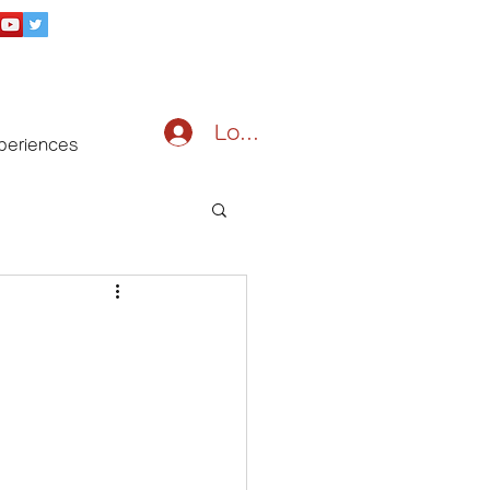
Log In
periences